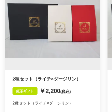
を存分に楽しめます。
・障がい者を応援したい方
・差し入れ、手土産、プレゼントとしても最
更に茶葉の香りを最大限生かす為に、ティー
適◎
バッグの形状はピトレタイプ（ピラミッド型
ティーバック／メッシュ生地）を使用してお
ります。
これによりお湯を注いだ時に茶葉がジャンピ
ングして、香り、味わいを余す事無く抽出す
る事が出来ます。
【おいしい紅茶の飲み方】
2種セット（ライチ×ダージリン）
カップにピトレを1包入れ、沸騰したお湯を
￥2,200
紅茶ギフト
(税込)
180ccいれ、
3分蒸らしてからピトレを取り出してお召し
2種セット（ライチ×ダージリン）
上がりください。