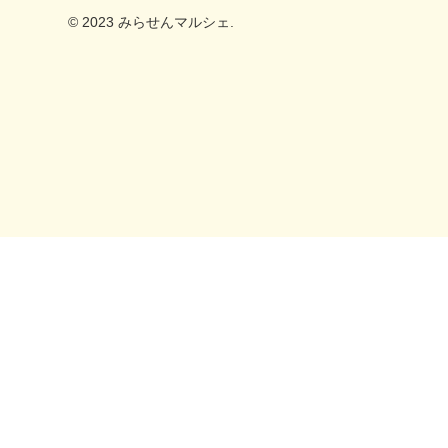
箱折りをする係、商品シールを貼る係、広報
© 2023 みらせんマルシェ.
・差し入れ、手土産、プレゼントとしても最
を考えてチラシを作る係、販売個数が伸びる
適◎
ように工夫を考える係等に分かれて仕事をし
ております。
衛生に十分気を付けながら不良品がないよう
にゆっくり丁寧に取り組んでおりますので、
1か月に100セットしか販売することができ
ません。申し訳ありません。ゆっくり見守っ
ていただけたら幸いです。
【売上】
この商品の売上・利益は、福祉事業所で働く
障がい者の工賃になります。工賃向上にご協