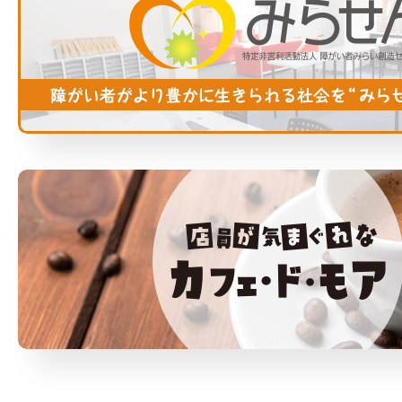
・障がい者を応援したい方
に比べて、茶葉が大きく、時間が経ってもタ
【加工】
・差し入れ、手土産、プレゼントとしても最
ンニンの渋みがあまり出ないのが特徴です。
みらせん堀田事業所で働く知的障がい・発達
適◎
その為、加工品やブレンドティーでは味わう
障がいがあるメンバーが加工をしておりま
ことが出来ない、茶葉本来の個性豊かな香り
す。ピトレを8個数えてアルミの袋に入れる
＊イベント時のお手土産、引き出物、お中
を存分に楽しめます。
係、重さ検品を行ってシーラーをかける係、
元。贈答品に迷う事って多々ありますよ
箱折りをする係、商品シールを貼る係、広報
ね？？
更に茶葉の香りを最大限生かす為に、ティー
を考えてチラシを作る係、販売個数が伸びる
そんな時はラティスSDGs紅茶がピッタリ。
バッグの形状はピトレタイプ（ピラミッド型
ように工夫を考える係等に分かれて仕事をし
選べる4種の味と本格的な味わい、喜ばれる
ティーバック／メッシュ生地）を使用してお
ております。
事間違いなし！！
ります。
これによりお湯を注いだ時に茶葉がジャンピ
衛生に十分気を付けながら不良品がないよう
実際に懇親会やセミナーのお手土産、結婚式
ングして、香り、味わいを余す事無く抽出す
にゆっくり丁寧に取り組んでおりますので、
の引き出物、企業様向け贈答品に選ぶ方多数
る事が出来ます。
1か月に100セットしか販売することができ
です！！
ません。申し訳ありません。ゆっくり見守っ
迷った時は是非、ラティスSDGs紅茶をお選
【おいしい紅茶の飲み方】