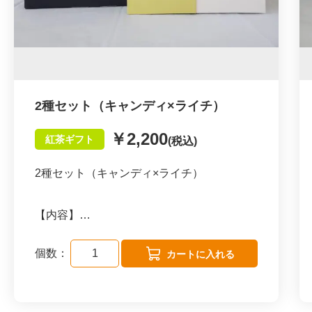
ンの渋みがあまり出ないのが特徴です。その
為、加工品やブレンドティーでは味わうこと
が出来ない、茶葉本来の個性豊かな香りを存
分に楽しめます。
2種セット（キャンディ×ライチ）
更に茶葉の香りを最大限生かす為に、ティー
￥2,200
紅茶ギフト
(税込)
バッグの形状はピトレタイプ（ピラミッド型
ティーバック／メッシュ生地）を使用してお
2種セット（キャンディ×ライチ）
ります。
これによりお湯を注いだ時に茶葉がジャンピ
【内容】
ングして、香り、味わいを余す事無く抽出す
キャンディ×ライチ
る事が出来ます。
個数：
ピトレタイプ（ピラミッド型ティーバック／
メッシュ生地）
\ こんな方におススメ /
２箱（各2.5g×8個入り）
・本物の紅茶を飲みたい方