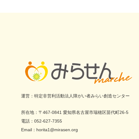
ていただけたら幸いです。
び下さい。
カップにピトレを1包入れ、沸騰したお湯を
180ccいれ、
3分蒸らしてからピトレを取り出してお召し
【売上】
【飲み方】
上がりください。
この商品の売上・利益は、福祉事業所で働く
カップにピトレを1包入れ、沸騰したお湯を
濃く抽出したティーをたっぷりの氷入りのグ
障がい者の工賃になります。工賃向上にご協
180ccいれ、3分蒸らしてからピトレを取り
ラスに注ぐとアイスティーになります。
力いただけたら幸いです。
出してお召し上がりください。
濃く抽出したティーをたっぷりの氷入りのグ
《 こんな方にオススメ 》
ラスに注ぐとアイスティーになります。
・本物の紅茶を飲みたい方
【返品・交換】
・市販の紅茶飲料に満足出来なくなってきた
商品に不備があった場合は、お手数をおかけ
特定非営利活動法人障がい者みらい創造センター
【加工】
方
して申し訳ありませんが「みらせん堀田事業
みらせん堀田事業所で働く知的障がい・発達
・贅沢なおうち時間を過ごしたい方
〒467-0841 愛知県名古屋市瑞穂区苗代町26-5
所 052-627-7355」までご連絡ください。
障がいがあるメンバーが加工をしておりま
・紅茶をもっと深く知りたい方
052-627-7355
す。ピトレを8個数えてアルミの袋に入れる
・SDGsに関心がある方
horita1@mirasen.org
係、重さ検品を行ってシーラーをかける係、
・障がい者を応援したい方