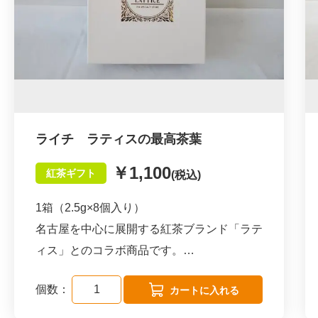
ことが出来ない、茶葉本来の個性豊かな香り
を存分に楽しめます。
更に茶葉の香りを最大限生かす為に、ティー
バッグの形状は
ピトレタイプ（ピラミッド型ティーバック／
メッシュ生地）を使用しております。
ライチ ラティスの最高茶葉
これによりお湯を注いだ時に茶葉がジャンピ
￥1,100
紅茶ギフト
(税込)
ングして、香り、味わいを余す事無く抽出す
る事が出来ます。
1箱（2.5g×8個入り）
名古屋を中心に展開する紅茶ブランド「ラテ
【おいしい紅茶の飲み方】
ィス」とのコラボ商品です。
カップにピトレを1包入れ、沸騰したお湯を
180ccいれ、
個数：
【紅茶へのこだわり】
3分蒸らしてからピトレを取り出してお召し
スペシャルティランクの茶葉を空輸にて仕入