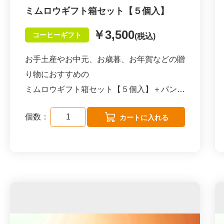
ミムロウギフト箱セット【５個入】
￥3,500
コーヒーギフト
(税込)
お手土産やお中元、お歳暮、お年賀などの贈
り物におすすめの
ミムロウギフト箱セット【５個入】＋パンフ
レット＋紙袋大の３点です。
個数：
種類は、コーヒー１種・紅茶２種・日本茶２
種のおすすめセットでお届けしております
が、お好きな5つを以下商品より、セレクト
していただくことも可能です。
（同じ商品を複数選択も可。例：コーヒー3
つ、ダージリン1つ、ほうじ茶1つ）