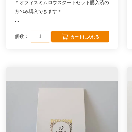
セレクトさせていただきます
＊オフィスミムロウスタートセット購入済の
方のみ購入できます＊
請求書払いも可能です。
請求書払いを希望される方は marche@mir
1袋 ( 2.5g×4個入り) ×20個を会員価格でお届
asen.orgにご連絡ください。
個数：
けします。
名古屋を中心に展開する紅茶ブランド「ラテ
ィス」とのコラボ商品です。
【紅茶へのこだわり】
スペシャルティランクの茶葉を空輸にて仕入
れ、そのまま使用しているので一般的な茶葉
に比べて、
茶葉が大きく、時間が経ってもタンニンの渋
みがあまり出ないのが特徴です。
その為、加工品やブレンドティーでは味わう