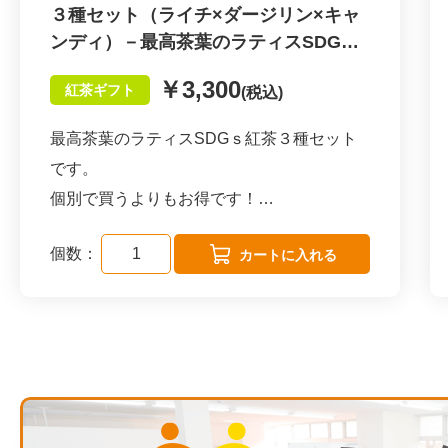
事間違いなし！！
更に茶葉の香りを最大限生かす為に、ティー
３種セット（ライチ×ダージリン×キャ
ンディ）－最高茶葉のラティスSDGｓ
バッグの形状はピトレタイプ（ピラミッド型
実際に懇親会やセミナーのお手土産、結婚式
紅茶－
ティーバック／メッシュ生地）を使用してお
￥3,300
の引き出物、企業様向け贈答品に選ぶ方多数
紅茶ギフト
(税込)
ります。
です！！
これによりお湯を注いだ時に茶葉がジャンピ
最高茶葉のラティスSDGｓ紅茶３種セット
迷った時は是非、ラティスSDGs紅茶をお選
ングして、香り、味わいを余す事無く抽出す
です。
び下さい。
る事が出来ます。
個別で買うよりもお得です！
お好みの種類をお選びください。
\ こんな方におススメ /
個数：
【飲み方】
・本物の紅茶を飲みたい方
名古屋を中心に展開する紅茶ブランド「ラテ
カップにピトレを1包入れ、沸騰したお湯を
・市販の紅茶飲料に満足出来なくなってきた
ィス」とのコラボ商品です。
180ccいれ、3分蒸らしてからピトレを取り
方
出してお召し上がりください。
・贅沢なおうち時間を過ごしたい方
【紅茶へのこだわり】
濃く抽出したティーをたっぷりの氷入りのグ
・紅茶をもっと深く知りたい方
スペシャルティランクの茶葉を空輸にて仕入
ラスに注ぐとアイスティーになります。
・SDGsに関心がある方
れ、そのまま使用しているので一般的な茶葉