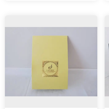
上がりください。
れ、そのまま使用しているので一般的な茶葉
濃く抽出したティーをたっぷりの氷入りのグ
に比べて、茶葉が大きく、時間が経ってもタ
ラスに注ぐとアイスティーになります。
ンニンの渋みがあまり出ないのが特徴です。
その為、加工品やブレンドティーでは味わう
《 こんな方にオススメ 》
ことが出来ない、茶葉本来の個性豊かな香り
・本物の紅茶を飲みたい方
を存分に楽しめます。
・市販の紅茶飲料に満足出来なくなってきた
方
更に茶葉の香りを最大限生かす為に、ティー
・贅沢なおうち時間を過ごしたい方
バッグの形状はピトレタイプ（ピラミッド型
・紅茶をもっと深く知りたい方
ティーバック／メッシュ生地）を使用してお
・SDGsに関心がある方
ります。
・障がい者を応援したい方
これによりお湯を注いだ時に茶葉がジャンピ
・差し入れ、手土産、プレゼントとしても最
ングして、香り、味わいを余す事無く抽出す
適◎
る事が出来ます。