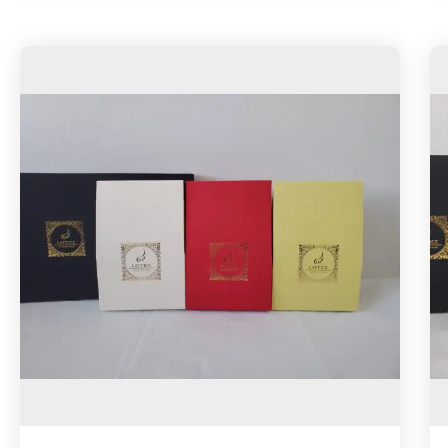
・市販の紅茶飲料に満足出来なくなってきた
方
【賞味期限】
・贅沢なおうち時間を過ごしたい方
製造日より約1年（賞味期限まで6か月以上
・紅茶をもっと深く知りたい方
ある商品を配送致します）
・SDGsに関心がある方
・障がい者を応援したい方
【茶葉へのこだわり】
・差し入れ、手土産、プレゼントとしても最
スペシャリティランクの茶葉を加工をせず、
適◎
そのまま使用しているので一般的な茶葉に比
べて、茶葉が大きく、時間が経ってもタンニ
＊イベント時のお手土産、引き出物、お中
ンの渋みがあまり出ないのが特徴です。その
元。贈答品に迷う事って多々ありますよ
為、加工品やブレンドティーでは味わうこと
ね？？
が出来ない、茶葉本来の個性豊かな香りを存
そんな時はラティスSDGs紅茶がピッタリ。
分に楽しめます。
選べる4種の味と本格的な味わい、喜ばれる