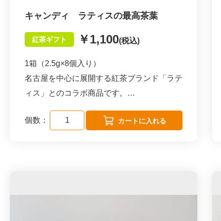
【おいしい紅茶の飲み方】
キャンディ ラティスの最高茶葉
カップにピトレを1包入れ、沸騰したお湯を
￥1,100
紅茶ギフト
(税込)
180ccいれ、
3分蒸らしてからピトレを取り出してお召し
1箱（2.5g×8個入り）
上がりください。
名古屋を中心に展開する紅茶ブランド「ラテ
濃く抽出したティーをたっぷりの氷入りのグ
ィス」とのコラボ商品です。
ラスに注ぐとアイスティーになります。
個数：
【紅茶へのこだわり】
\ こんな方におススメ /
スペシャルティランクの茶葉を空輸にて仕入
・本物の紅茶を飲みたい方
れ、そのまま使用しているので一般的な茶葉
・市販の紅茶飲料に満足出来なくなってきた
に比べて、茶葉が大きく、時間が経ってもタ
方
ンニンの渋みがあまり出ないのが特徴です。
・贅沢なおうち時間を過ごしたい方
その為、加工品やブレンドティーでは味わう
・紅茶をもっと深く知りたい方
ことが出来ない、茶葉本来の個性豊かな香り
・SDGsに関心がある方