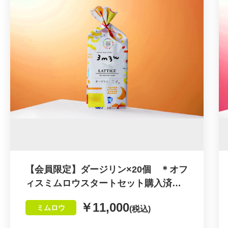
ダブルトールカフェ監修：ドリップコーヒー
３個入
植田ラティス監修：ダージリンティーバック
４個入
植田ラティス監修：アールグレーティーバッ
ク４個入
妙香園監修：煎茶ティーバック６個入
妙香園監修：ほうじ茶ティーバック６個入
妙香園監修：玄米茶ティーバック６個入
ご希望のセレクトがございましたら、注文時
【会員限定】ダージリン×20個 ＊オフ
ィスミムロウスタートセット購入済の
のご要望欄にお好きな商品５個を選んでご記
方のみ購入できます
入ください。
￥11,000
ミムロウ
(税込)
※ご指定がない場合は、オススメをこちらで