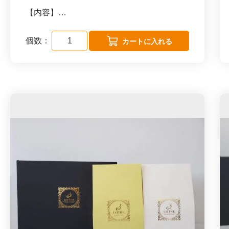
濃く抽出したティーをたっぷりの氷入りのグ
【内容】
ラスに注ぐとアイスティーになります。
ライチ×ダージリン
個数：
ピトレタイプ（ピラミッド型ティーバック／
\ こんな方におススメ /
メッシュ生地）
・本物の紅茶を飲みたい方
２箱（各2.5g×8個入り）
・市販の紅茶飲料に満足出来なくなってきた
方
・贅沢なおうち時間を過ごしたい方
【賞味期限】
・紅茶をもっと深く知りたい方
製造日より約1年（賞味期限まで6か月以上
・SDGsに関心がある方
ある商品を配送致します）
・障がい者を応援したい方
・差し入れ、手土産、プレゼントとしても最
【茶葉へのこだわり】
適◎
スペシャリティランクの茶葉を加工をせず、
そのまま使用しているので一般的な茶葉に比
べて、茶葉が大きく、時間が経ってもタンニ