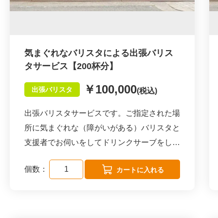
気まぐれなバリスタによる出張バリス
タサービス【200杯分】
￥100,000
出張バリスタ
(税込)
出張バリスタサービスです。ご指定された場
所に気まぐれな（障がいがある）バリスタと
支援者でお伺いをしてドリンクサーブをしま
す。
個数：
１杯500円～で名古屋市内は最低売上保障1
0,000円になります。
企業様のSDGｓやCSR、DE＆I（Diversity･