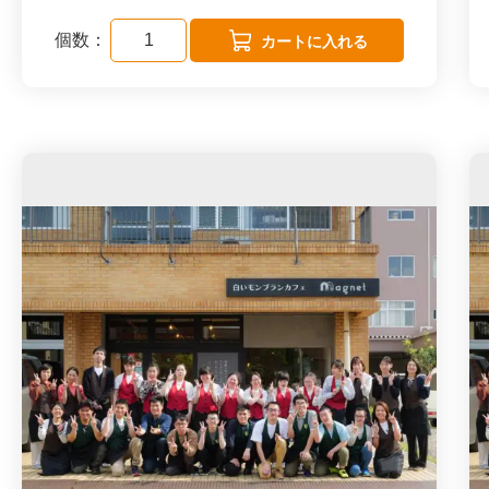
す。
個数：
１杯500円～で名古屋市内は最低売上保障1
0,000円になります。
企業様のSDGｓやCSR、DE＆I（Diversity･
Equity＆Inclusion）推進にご活用ください。
社員様への福利厚生でも人気です！！
＊名古屋市内とその近郊が対象範囲です。