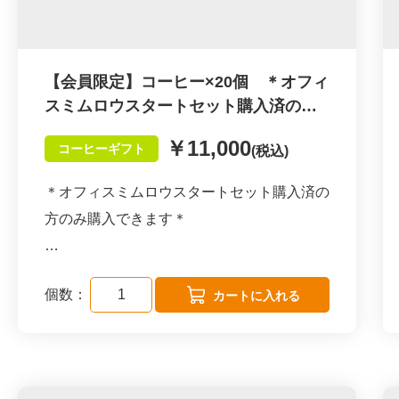
ご家族やご友人へのプレゼントに、差し入れ
や手土産にオススメです！
【会員限定】コーヒー×20個 ＊オフィ
オフィスミムロウでは通常650円のところ、
スミムロウスタートセット購入済の方
のみ購入できます
全商品550円でお届けします。従業員さんに
￥11,000
コーヒーギフト
(税込)
何円で販売するかプレゼントで使うか等値段
も用途も自由設定ができるコースです。
＊オフィスミムロウスタートセット購入済の
方のみ購入できます＊
代金内訳：専用ワゴンと付属品＋備品代＋6
種×各550円×20個＝70,000円
1袋 (10g×3包 )×20個を会員価格でお届けし
（専用ワゴンは別途配送致します。組み立て
個数：
ます。
をお願いします。）
最高のコーヒーを追求するダブルトールカフ
ェとのコラボ商品です。
【オフィスミムロウ会員様限定】補充用ペー