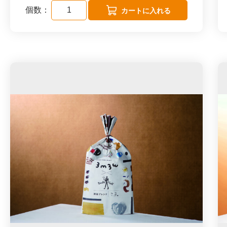
請求書払いを希望される方は marche@mir
個数：
枚、追加購入の説明が書かれたA4サイズポ
asen.orgにご連絡ください。
スターがついていますので、届いたその日か
らお楽しみいただけます。
(コーヒー・玄米茶 ・ほうじ茶・煎茶・アー
ルグレイ・ダージリン・）
オフィスミムロウをご検討いただきましてあ
りがとうございます。
導入に際してスタートセットをご用意しまし
た。
私たちが作る商品を、いつでも欲しい時に、
すぐにお手元に。
仕事の合間で一息つきたい時に、頑張る自分
へのご褒美に、