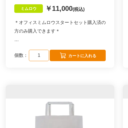
妙香園監修：玄米茶ティーバック６個入×２
購入できます
この2gが味と香りに大きな違いを生んでい
￥11,000
０個
ミムロウ
(税込)
ます。
＊オフィスミムロウスタートセット購入済の
１２０個の組み合わせを変更したい場合はお
ドリップバッグなので、ウォーターサーバー
方のみ購入できます＊
知らせください。
のお湯でも
請求書払いも可能です。請求書払いを希望さ
簡単に美味しく淹れることができ、特殊な器
1袋 ( 2g×6個入り) ×20個を会員価格でお届け
れる方は marche@mirasen.orgにご連絡く
具がなくても
個数：
します。
ださい。
本格ドリップコーヒーがお手軽にお楽しみい
名古屋の老舗茶園 妙香園様とのコラボ商品
ただけます。
です。
ぜひこの贅沢な味と香りをご体験ください。
【妙香園様のこだわり】
【おいしいドリップバッグの淹れ方】
品質を大切にする思いから、全国のお茶の産
①ミシン目にそってドリップバッグを開封し
地に足を運んで茶葉を選りすぐり、歴史に培
ます。
われた独自のブレンド製法によって香りと味
②左右のフックを広げ、カップに上からかけ
と色にこだわった製品をお届けされていま