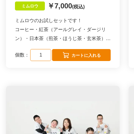
￥7,000
ミムロウ
(税込)
ミムロウのお試しセットです！
コーヒー・紅茶（アールグレイ・ダージリ
ン）・日本茶（煎茶・ほうじ茶・玄米茶）の
６種類を各２つずつの合計１２個のセットで
個数：
す。
仕事や家事の合間で一息つきたい時に、頑張
る自分へのご褒美や
ご家族やご友人へのプレゼント、差し入れや
手土産にオススメです！
６５０円×１２個＝7800円のところ、7000
円(送料無料)となっております。