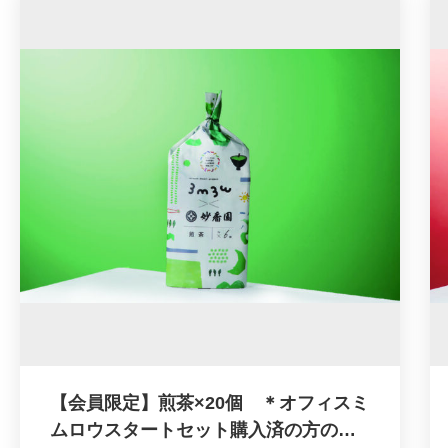
ジをご準備しておりますので
スペシャルブレンド「渋谷ブレンド」をドリ
次回より会員限定価格ページより必要な時に
ップバッグでお届けします。
必要な数だけご購入いただけます。
渋み、酸味、苦味のバランスの良いブレン
ド。
ダブルトールカフェ監修：ドリップコーヒー
食事にもスイーツにも、様々なシーンにピッ
３個入×２０個
タリな1杯となっています。
植田ラティス監修：ダージリンティーバック
４個入×２０個
【コーヒーへのこだわり】
植田ラティス監修：アールグレイティーバッ
ほとんどのドリップバッグに使用されるコー
ク４個入×２０個
ヒー豆の内容量は8gですが、
妙香園監修：煎茶ティーバック６個入×２０
ダブルトールカフェ様のドリップバッグの内
個
容量は10gです。
妙香園監修：ほうじ茶ティーバック６個入×
「たったプラス2g 」と思うかもしれません
【会員限定】煎茶×20個 ＊オフィスミ
２０個
が、
ムロウスタートセット購入済の方のみ