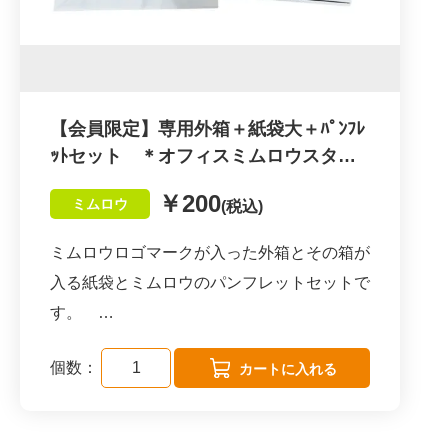
《 こんな方にオススメ 》
・贅沢なおうち時間を過ごしたい方
・SDGsに関心がある方
・障がい者を応援したい方
【会員限定】専用外箱＋紙袋大＋ﾊﾟﾝﾌﾚ
・差し入れ、手土産、プレゼントとしても最
ｯﾄセット ＊オフィスミムロウスター
適◎
トセット購入済の方のみ購入できます
￥200
ミムロウ
(税込)
ミムロウロゴマークが入った外箱とその箱が
入る紙袋とミムロウのパンフレットセットで
す。
オフィスミムロウをワゴンで購入されたこと
個数：
がある会員様のみオーダーいただけます。
箱にはミムロウが３～５個入りますが、４個