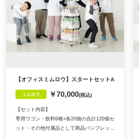
ダブルトールカフェ監修：ドリップコーヒー
３個入×２個
植田ラティス監修：ダージリンティーバック
４個入×２個
植田ラティス監修：アールグレイティーバッ
ク４個入×２個
妙香園監修：煎茶ティーバック６個入×２個
妙香園監修：ほうじ茶ティーバック６個入×
【オフィスミムロウ】スタートセットA
２個
￥70,000
ミムロウ
(税込)
妙香園監修：玄米茶ティーバック６個入×２
個
【セット内容】
専用ワゴン・飲料6種×各20個の合計120個セ
＊組み合わせを変更不可
ット・その他付属品として商品パンフレット
請求書払いも可能です。
40枚やロゴマークが入ったショップ袋40