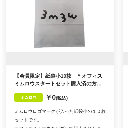
ます。
す。
③お湯を少量注ぎ10~20秒ほど蒸らします。
粉がこぼれないように2~3回に分けてお湯
【ブレンドは伝統の成せる技】
を注ぎます。
大正5年の創業以来、茶匠が全国の産地から
吟味した茶の葉を秘伝のブレンド技術により
《 こんな方にオススメ 》
商品にしてお届けされています。名古屋の香
・贅沢なおうち時間を過ごしたい方
りと言えば名古屋名物「妙香園のほうじ
・コーヒーをもっと深く知りたい方
茶」。絶妙の火加減で焙じたほうじ茶は香
・SDGsに関心がある方
り・味・水色にこだわった妙香園様の自慢の
【会員限定】紙袋小10枚 ＊オフィス
・障がい者を応援したい方
看板商品です。
ミムロウスタートセット購入済の方の
・差し入れ、手土産、プレゼントとしても最
み購入できます
￥0
適◎
ミムロウ
(税込)
【おいしいお茶の淹れ方】
120㏄（80℃）のお湯を注ぎ、30秒蒸らして
ミムロウロゴマークが入った紙袋小の１０枚
からお召し上がりください。
セットです。