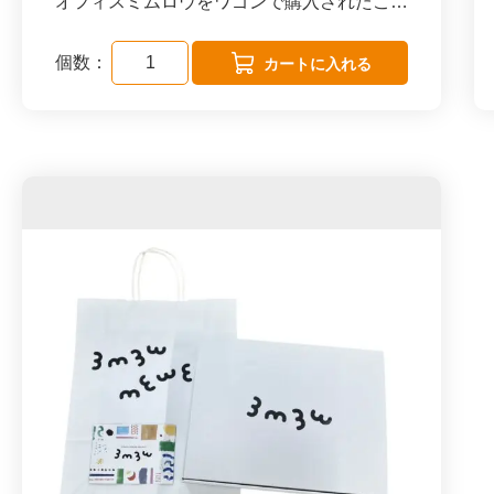
オフィスミムロウをワゴンで購入されたこと
【妙香園 煎茶の特徴】妙なる香り 渋味・
がある会員様のみオーダーいただけます。
甘味の絶妙なバランス
個数：
お手土産でご活用ください。
煎茶は生産量が多く、日本茶の消費量のおよ
そ80％を占めると言われています。すがす
がしい黄緑色をした水色（すいしょく）は日
本茶ならではのものですが、最大の特徴はさ
わやかな香り。そして、キリッとした渋味と
ほんのりとした甘味。渋味と甘味の絶妙のバ
ランスは、湯の温度によって変化します。ぬ
るめの湯で淹れれば甘味が引き出されてより
まろやかに、高温でサッと淹れれば渋味が増
してよりシャッキリした味に。湯加減を調節
することでも、いく通りかの味わいを楽しむ
ことができるのです。